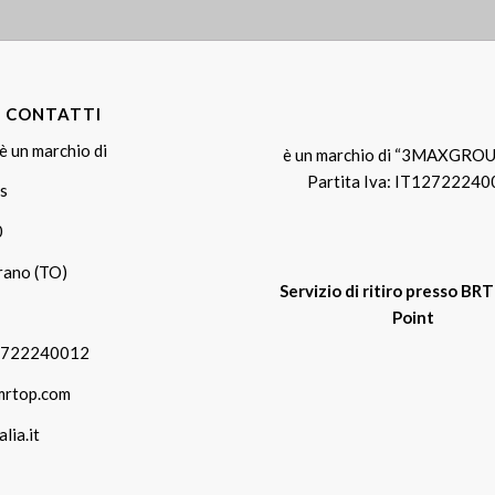
E CONTATTI
è un marchio di
è un marchio di “3MAXGROU
Partita Iva: IT1272224
s
0
rano (TO)
Servizio di ritiro presso BR
Point
12722240012
mrtop.com
lia.it