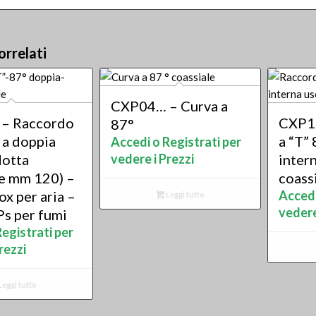
orrelati
CXP04… – Curva a
– Raccordo
CXP1
87°
 a doppia
a “T”
Accedi o Registrati per
dotta
vedere i Prezzi
intern
se mm 120) –
coass
ox per aria –
Accedi
Leggi tutto
vedere
Ps per fumi
egistrati per
rezzi
Leggi tutto