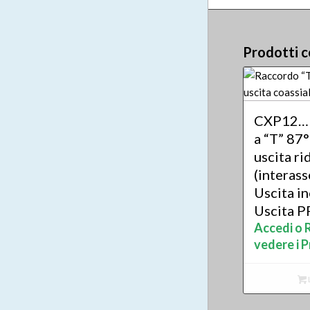
Prodotti c
CXP12… 
a “T” 87°
uscita ri
(interas
Uscita in
Uscita P
Accedi o R
vedere i P