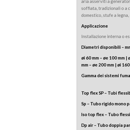
aria asserviti a generator
soffiata, tradizionali o a
domestico, stufe a legna, 
Applicazione
Installazione interna o e
Diametri disponibili – m
øi 60 mm – øe 100 mm | 
mm – øe 200 mm | øi 16
Gamma dei sist
Top flex SP – Tubi fless
Sp – Tubo rigido mono p
Iso top flex – Tubo fles
Dp air – Tubo doppia par