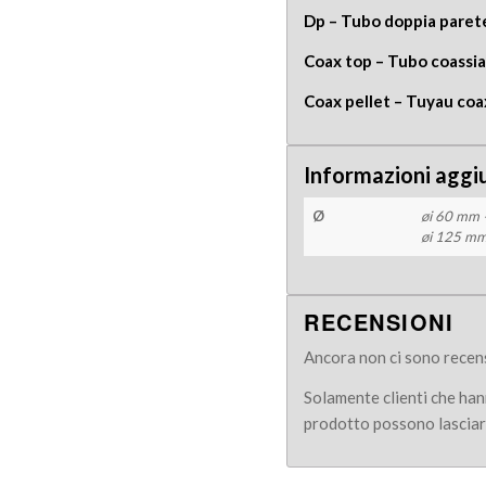
Dp – Tubo doppia paret
Coax top – Tubo coassia
Coax pellet – Tuyau coa
Informazioni aggi
Ø
øi 60 mm 
øi 125 mm
RECENSIONI
Ancora non ci sono recens
Solamente clienti che ha
prodotto possono lasciar