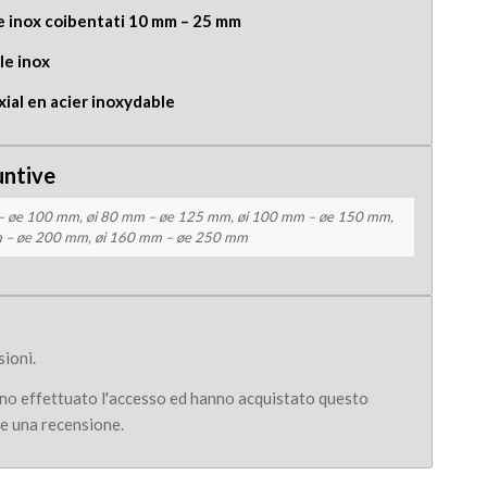
e inox coibentati 10 mm – 25 mm
le inox
xial en acier inoxydable
untive
– øe 100 mm, øi 80 mm – øe 125 mm, øi 100 mm – øe 150 mm,
 – øe 200 mm, øi 160 mm – øe 250 mm
ioni.
nno effettuato l'accesso ed hanno acquistato questo
e una recensione.