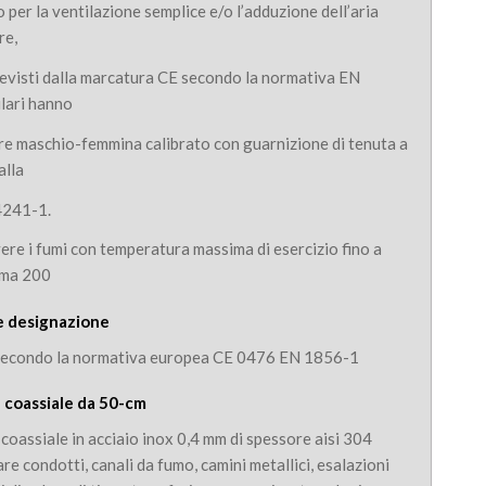
 per la ventilazione semplice e/o l’adduzione dell’aria
re,
revisti dalla marcatura CE secondo la normativa EN
lari hanno
ere maschio-femmina calibrato con guarnizione di tenuta a
alla
4241-1.
vere i fumi con temperatura massima di esercizio fino a
ima 200
e designazione
secondo la normativa europea CE 0476 EN 1856-1
e coassiale da 50-cm
 coassiale in acciaio inox 0,4 mm di spessore aisi 304
are condotti, canali da fumo, camini metallici, esalazioni