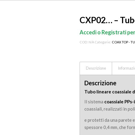
CXP02… – Tubo
Accedi o Registrati per
COD:
N/A
Categorie:
COAX TOP - T
Descrizione
Informazi
Descrizione
Tubo lineare coassiale 
Il sistema
coassiale PPs
coassiali, realizzati in po
e protetti da una parete e
spessore 0,4 mm, che for