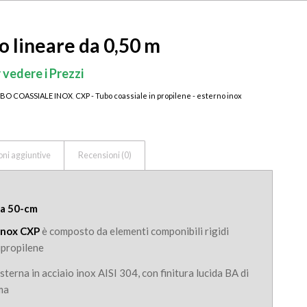
 lineare da 0,50 m
 vedere i Prezzi
UBO COASSIALE INOX
,
CXP - Tubo coassiale in propilene - esterno inox
oni aggiuntive
Recensioni (0)
da 50-cm
-inox CXP
è composto da elementi componibili rigidi
lipropilene
sterna in acciaio inox AISI 304, con finitura lucida BA di
ma