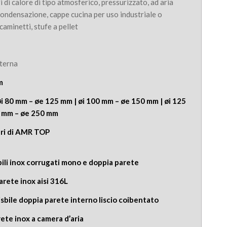
i di calore di tipo atmosferico, pressurizzato, ad aria
 condensazione, cappe cucina per uso industriale o
caminetti, stufe a pellet
sterna
m
øi 80 mm – øe 125 mm | øi 100 mm – øe 150 mm | øi 125
0 mm – øe 250 mm
emi fumari di AMR TOP
ibili inox corrugati mono e doppia parete
arete inox aisi 316L
sisbile doppia parete interno liscio coibentato
ete inox a camera d’aria