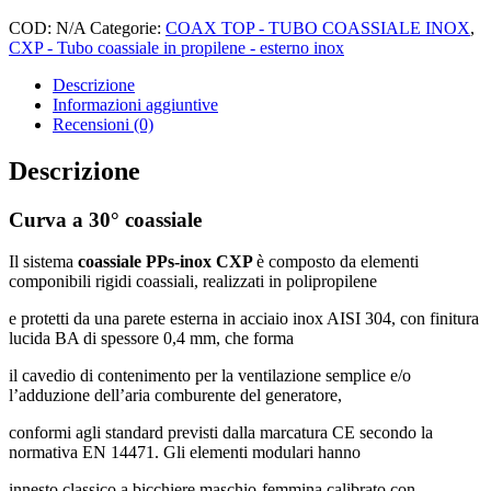
COD:
N/A
Categorie:
COAX TOP - TUBO COASSIALE INOX
,
CXP - Tubo coassiale in propilene - esterno inox
Descrizione
Informazioni aggiuntive
Recensioni (0)
Descrizione
Curva a 30° coassiale
Il sistema
coassiale PPs-inox CXP
è composto da elementi
componibili rigidi coassiali, realizzati in polipropilene
e protetti da una parete esterna in acciaio inox AISI 304, con finitura
lucida BA di spessore 0,4 mm, che forma
il cavedio di contenimento per la ventilazione semplice e/o
l’adduzione dell’aria comburente del generatore,
conformi agli standard previsti dalla marcatura CE secondo la
normativa EN 14471. Gli elementi modulari hanno
innesto classico a bicchiere maschio-femmina calibrato con