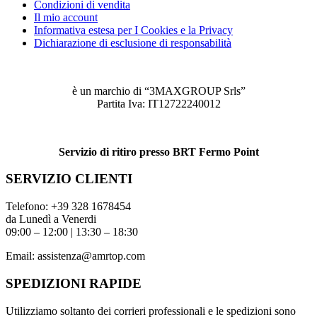
Condizioni di vendita
Il mio account
Informativa estesa per I Cookies e la Privacy
Dichiarazione di esclusione di responsabilità
è un marchio di “3MAXGROUP Srls”
Partita Iva: IT12722240012
Servizio di ritiro presso BRT Fermo Point
SERVIZIO CLIENTI
Telefono:
+39 328 1678454
da Lunedì a Venerdi
09:00 – 12:00 | 13:30 – 18:30
Email:
assistenza@amrtop.com
SPEDIZIONI RAPIDE
Utilizziamo soltanto dei corrieri professionali e le spedizioni sono