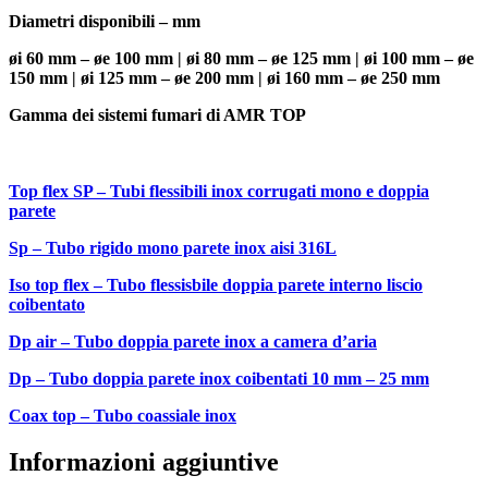
Diametri disponibili – mm
øi 60 mm – øe 100 mm | øi 80 mm – øe 125 mm | øi 100 mm – øe
150 mm | øi 125 mm – øe 200 mm | øi 160 mm – øe 250 mm
Gamma dei sistemi fumari di AMR TOP
Top flex SP – Tubi flessibili inox corrugati mono e doppia
parete
Sp – Tubo rigido mono parete inox aisi 316L
Iso top flex – Tubo flessisbile doppia parete interno liscio
coibentato
Dp air – Tubo doppia parete inox a camera d’aria
Dp – Tubo doppia parete inox coibentati 10 mm – 25 mm
Coax top – Tubo coassiale inox
Informazioni aggiuntive