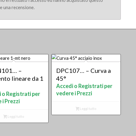
nno effettuato l'accesso ed hanno acquistato questo
e una recensione.
101… –
DPC107… – Curva a
nto lineare da 1
45°
Accedi o Registrati per
vedere i Prezzi
 o Registrati per
 i Prezzi
Leggi tutto
Leggi tutto