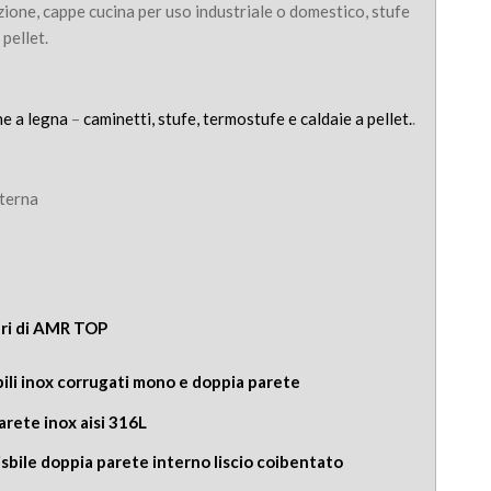
zione, cappe cucina per uso industriale o domestico, stufe
 pellet.
ne a legna
–
caminetti, stufe, termostufe e caldaie a pellet.
.
sterna
emi fumari di AMR TOP
ibili inox corrugati mono e doppia parete
arete inox aisi 316L
sisbile doppia parete interno liscio coibentato