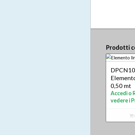
Prodotti c
DPCN10
Elemento
0,50 mt
Accedi o R
vedere i P