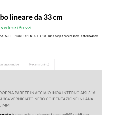
o lineare da 33 cm
 vedere i Prezzi
PIA PARETE INOX COIBENTATI
,
DP10 - Tubo doppia parete inox - esterno inox -
oni aggiuntive
Recensioni (0)
PPIA PARETE IN ACCIAIO INOX INTERNO AISI 316
SI 304 VERNICIATO NERO COIBENTAZIONE IN LANA
10 MM
 parete
è composto da elementi componibili rigidi con