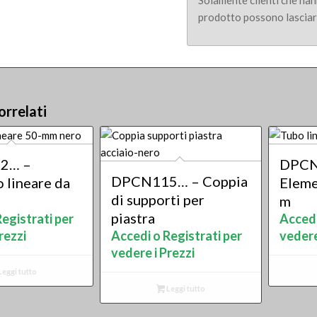
Solamente clienti che ha
prodotto possono lasciar
orrelati
2… –
DPCN
DPCN115… – Coppia
 lineare da
Eleme
di supporti per
m
piastra
egistrati per
Accedi
rezzi
Accedi o Registrati per
vedere
vedere i Prezzi
Leggi tutto
Leggi tutto