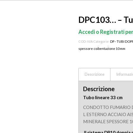
DPC103… – Tub
Accedi o Registrati per
COD:
N/A
Categorie:
DP - TUBI DOP
spessore coibentazione 10 mm
Descrizione
Informazi
Descrizione
Tubo lineare 33 cm
CONDOTTO FUMARIO DO
L ESTERNO ACCIAIO AI
MINERALE SPESSORE 
Il sistema DP10 doppia