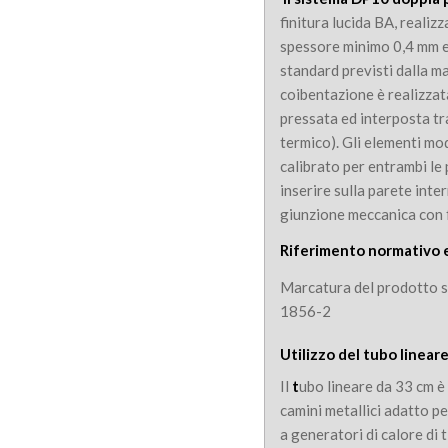
finitura lucida BA, realiz
spessore minimo 0,4 mm e 
standard previsti dalla 
coibentazione è realizzat
pressata ed interposta tra
termico). Gli elementi mo
calibrato per entrambi le 
inserire sulla parete int
giunzione meccanica con f
Riferimento normativo 
Marcatura del prodotto 
1856-2
Utilizzo del t
ubo linear
Il
t
ubo lineare da 33 cm è
camini metallici adatto pe
a generatori di calore di 