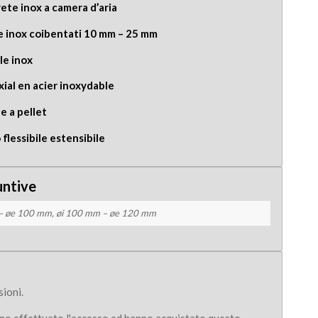
ete inox a camera d’aria
e inox coibentati 10 mm – 25 mm
le inox
xial en acier inoxydable
e a pellet
 flessibile estensibile
untive
– øe 100 mm, øi 100 mm – øe 120 mm
ioni.