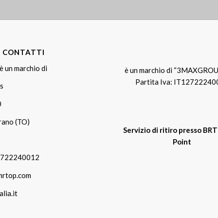
E CONTATTI
è un marchio di
è un marchio di “3MAXGROU
Partita Iva: IT1272224
s
0
rano (TO)
Servizio di ritiro presso BR
Point
12722240012
mrtop.com
lia.it