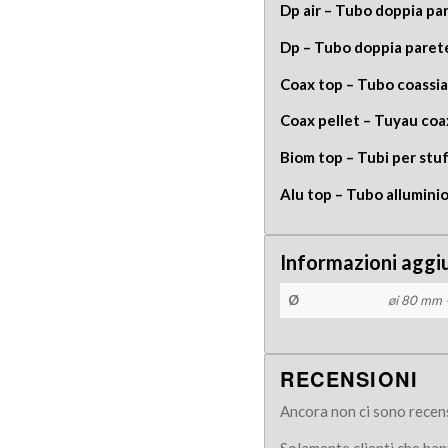
Dp air – Tubo doppia par
Dp – Tubo doppia paret
Coax top – Tubo coassia
Coax pellet – Tuyau coa
Biom top – Tubi per stuf
Alu top – Tubo alluminio
Informazioni aggi
Ø
øi 80 mm 
RECENSIONI
Ancora non ci sono recens