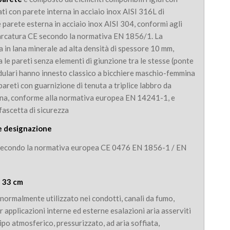
zati con parete interna in acciaio inox AISI 316L di
parete esterna in acciaio inox AISI 304, conformi agli
marcatura CE secondo la normativa EN 1856/1. La
a in lana minerale ad alta densità di spessore 10 mm,
 le pareti senza elementi di giunzione tra le stesse (ponte
dulari hanno innesto classico a bicchiere maschio-femmina
pareti con guarnizione di tenuta a triplice labbro da
erna, conforme alla normativa europea EN 14241-1, e
ascetta di sicurezza
e designazione
secondo la normativa europea CE 0476 EN 1856-1 / EN
e 33 cm
 normalmente utilizzato nei condotti, canali da fumo,
r applicazioni interne ed esterne esalazioni aria asserviti
tipo atmosferico, pressurizzato, ad aria soffiata,