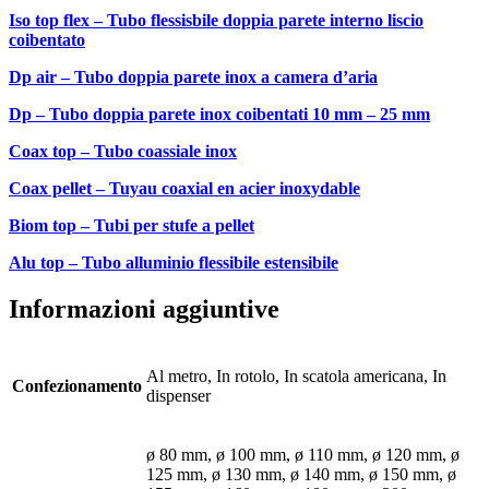
Iso top flex – Tubo flessisbile doppia parete interno liscio
coibentato
Dp air – Tubo doppia parete inox a camera d’aria
Dp – Tubo doppia parete inox coibentati 10 mm – 25 mm
Coax top – Tubo coassiale inox
Coax pellet – Tuyau coaxial en acier inoxydable
Biom top – Tubi per stufe a pellet
Alu top – Tubo alluminio flessibile estensibile
Informazioni aggiuntive
Al metro, In rotolo, In scatola americana, In
Confezionamento
dispenser
ø 80 mm, ø 100 mm, ø 110 mm, ø 120 mm, ø
125 mm, ø 130 mm, ø 140 mm, ø 150 mm, ø