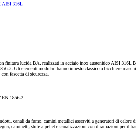
AISI 316L
on finitura lucida BA, realizzati in acciaio inox austenitico AISI 316
6-2. Gli elementi modulari hanno innesto classico a bicchiere maschio-
on fascetta di sicurezza.
/ EN 1856-2.
ondotti, canali da fumo, camini metallici asserviti a generatori di calore di
gna, caminetti, stufe a pellet e canalizzazioni con diramazioni per il tra