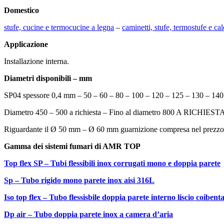
Domestico
stufe, cucine e termocucine a legna
–
caminetti, stufe, termostufe e cal
Applicazione
Installazione interna.
Diametri disponibili – mm
SP04 spessore 0,4 mm – 50 – 60 – 80 – 100 – 120 – 125 – 130 – 140
Diametro 450 – 500 a richiesta – Fino al diametro 800 A RICHIEST
Riguardante il Ø 50 mm – Ø 60 mm guarnizione compresa nel prezzo e
Gamma dei sistemi fum
Top flex SP – Tubi flessibili inox corrugati mono e doppia parete
Sp – Tubo rigido mono parete inox aisi 316L
Iso top flex – Tubo flessisbile doppia parete interno liscio coibent
Dp air – Tubo doppia parete inox a camera d’aria