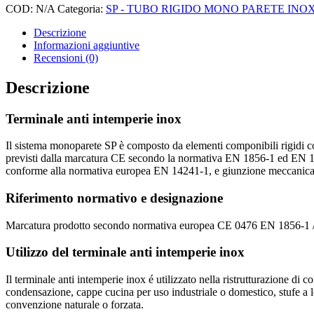
COD:
N/A
Categoria:
SP - TUBO RIGIDO MONO PARETE INOX 
Descrizione
Informazioni aggiuntive
Recensioni (0)
Descrizione
Terminale anti intemperie inox
Il sistema monoparete SP è composto da elementi componibili rigidi c
previsti dalla marcatura CE secondo la normativa EN 1856-1 ed EN 185
conforme alla normativa europea EN 14241-1, e giunzione meccanica c
Riferimento normativo e designazione
Marcatura prodotto secondo normativa europea CE 0476 EN 1856-1 
Utilizzo del terminale anti intemperie inox
Il terminale anti intemperie inox é utilizzato nella ristrutturazione di c
condensazione, cappe cucina per uso industriale o domestico, stufe a le
convenzione naturale o forzata.