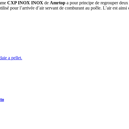
amme
CXP INOX INOX
de
Amrtop
a pour principe de regrouper deux t
tilisé pour l’arrivée d’air servant de comburant au poêle. L’air est ains
daie a pellet.
s de fumée de AMR 
ato