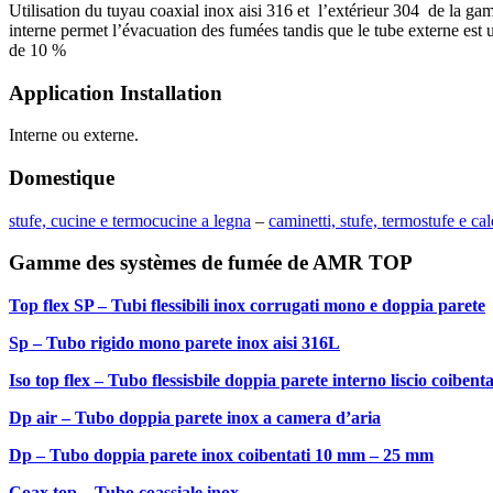
Utilisation du tuyau coaxial inox aisi 316 et l’extérieur 304 de la g
interne permet l’évacuation des fumées tandis que le tube externe est u
de 10 %
Application Installation
Interne ou externe.
Domestique
stufe, cucine e termocucine a legna
–
caminetti, stufe, termostufe e cal
Gamme des système
Top flex SP – Tubi flessibili inox corrugati mono e doppia parete
Sp – Tubo rigido mono parete inox aisi 316L
Iso top flex – Tubo flessisbile doppia parete interno liscio coibent
Dp air – Tubo doppia parete inox a camera d’aria
Dp – Tubo doppia parete inox coibentati 10 mm – 25 mm
Coax top – Tubo coassiale inox