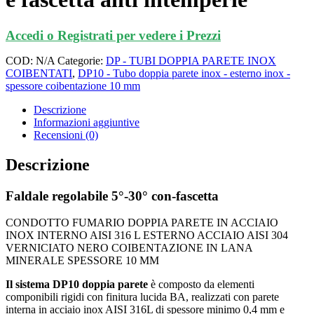
Accedi o Registrati per vedere i Prezzi
COD:
N/A
Categorie:
DP - TUBI DOPPIA PARETE INOX
COIBENTATI
,
DP10 - Tubo doppia parete inox - esterno inox -
spessore coibentazione 10 mm
Descrizione
Informazioni aggiuntive
Recensioni (0)
Descrizione
Faldale regolabile 5°-30° con-fascetta
CONDOTTO FUMARIO DOPPIA PARETE IN ACCIAIO
INOX INTERNO AISI 316 L ESTERNO ACCIAIO AISI 304
VERNICIATO NERO COIBENTAZIONE IN LANA
MINERALE SPESSORE 10 MM
Il sistema DP10 doppia parete
è composto da elementi
componibili rigidi con finitura lucida BA, realizzati con parete
interna in acciaio inox AISI 316L di spessore minimo 0,4 mm e