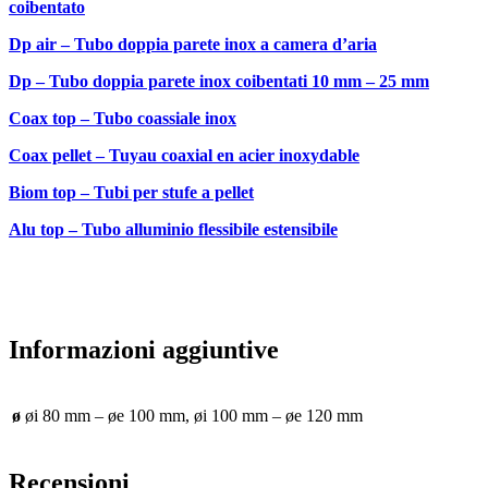
coibentato
Dp air – Tubo doppia parete inox a camera d’aria
Dp – Tubo doppia parete inox coibentati 10 mm – 25 mm
Coax top – Tubo coassiale inox
Coax pellet – Tuyau coaxial en acier inoxydable
Biom top – Tubi per stufe a pellet
Alu top – Tubo alluminio flessibile estensibile
Informazioni aggiuntive
ø
øi 80 mm – øe 100 mm, øi 100 mm – øe 120 mm
Recensioni