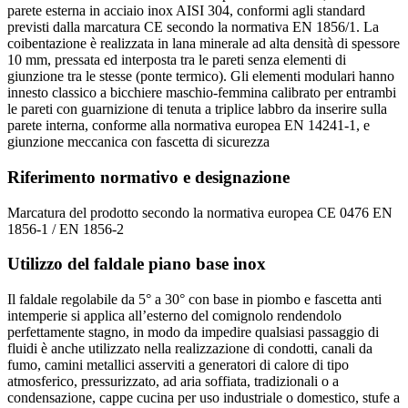
parete esterna in acciaio inox AISI 304, conformi agli standard
previsti dalla marcatura CE secondo la normativa EN 1856/1. La
coibentazione è realizzata in lana minerale ad alta densità di spessore
10 mm, pressata ed interposta tra le pareti senza elementi di
giunzione tra le stesse (ponte termico). Gli elementi modulari hanno
innesto classico a bicchiere maschio-femmina calibrato per entrambi
le pareti con guarnizione di tenuta a triplice labbro da inserire sulla
parete interna, conforme alla normativa europea EN 14241-1, e
giunzione meccanica con fascetta di sicurezza
Riferimento normativo e designazione
Marcatura del prodotto secondo la normativa europea CE 0476 EN
1856-1 / EN 1856-2
Utilizzo del faldale piano base inox
Il faldale regolabile da 5° a 30° con base in piombo e fascetta anti
intemperie si applica all’esterno del comignolo rendendolo
perfettamente stagno, in modo da impedire qualsiasi passaggio di
fluidi è anche utilizzato nella realizzazione di condotti, canali da
fumo, camini metallici asserviti a generatori di calore di tipo
atmosferico, pressurizzato, ad aria soffiata, tradizionali o a
condensazione, cappe cucina per uso industriale o domestico, stufe a