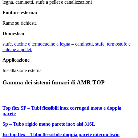
legna, caminetti, stufe a pellet e canalizzazioni
Finiture esterna:
Rame su richiesta
Domestico
stufe, cucine e termocucine a legna
–
caminetti, stufe, termostufe e
caldaie a pellet.
.
Applicazione
Installazione esterna
Gamma dei sistemi fumari di AMR TOP
Top flex SP – Tubi flessibili inox corrugati mono e doppia
parete
Sp – Tubo rigido mono parete inox aisi 316L
Iso top flex – Tubo flessisbile doppia parete interno liscio