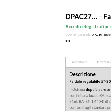
DPAC27… – Fald
Accedi o Registrati per
COD:
N/A
Categoria:
DPAC10 - Tubo 
mm
Descrizione
Informazi
Descrizione
Faldale regolabile 5°-3
Il sistema
doppia parete
con finitura lucida BA, re
316L BA (EN 1.4404) di s
conformi agli standard p