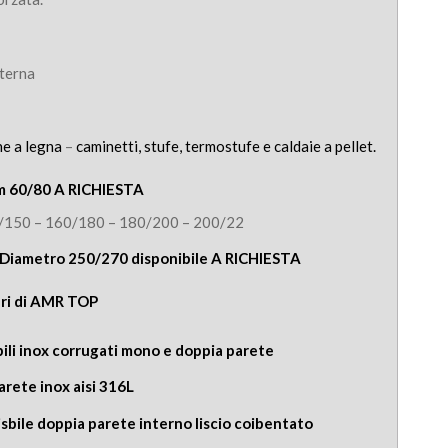
sterna
ne a legna
–
caminetti, stufe, termostufe e caldaie a pellet.
mm 60/80 A RICHIESTA
/150 – 160/180 – 180/200 – 200/22
Diametro 250/270 disponibile A RICHIESTA
emi fumari di AMR TOP
ibili inox corrugati mono e doppia parete
arete inox aisi 316L
sisbile doppia parete interno liscio coibentato