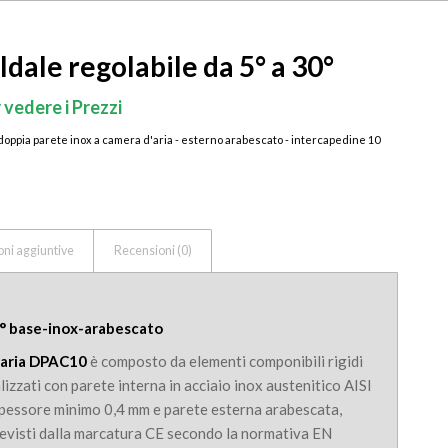
ale regolabile da 5° a 30°
 vedere i Prezzi
doppia parete inox a camera d'aria - esterno arabescato - intercapedine 10
oni aggiuntive
Recensioni (0)
0° base-inox-arabescato
 aria DPAC10
è composto da elementi componibili rigidi
alizzati con parete interna in acciaio inox austenitico AISI
pessore minimo 0,4 mm e parete esterna arabescata,
revisti dalla marcatura CE secondo la normativa EN