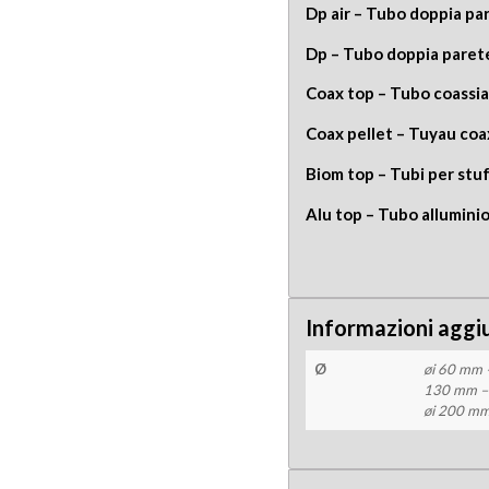
Dp air – Tubo doppia par
Dp – Tubo doppia paret
Coax top – Tubo coassia
Coax pellet – Tuyau coa
Biom top – Tubi per stuf
Alu top – Tubo alluminio
Informazioni aggi
Ø
øi 60 mm 
130 mm – 
øi 200 mm