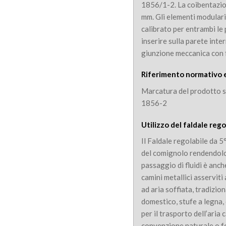
1856/1-2. La coibentazion
mm. Gli elementi modular
calibrato per entrambi le 
inserire sulla parete int
giunzione meccanica con f
Riferimento normativo 
Marcatura del prodotto 
1856-2
Utilizzo del faldale reg
Il Faldale regolabile da 5
del comignolo rendendolo
passaggio di fluidi è anch
camini metallici asserviti
ad aria soffiata, tradizio
domestico, stufe a legna, 
per il trasporto dell’aria
convenzione naturale o f