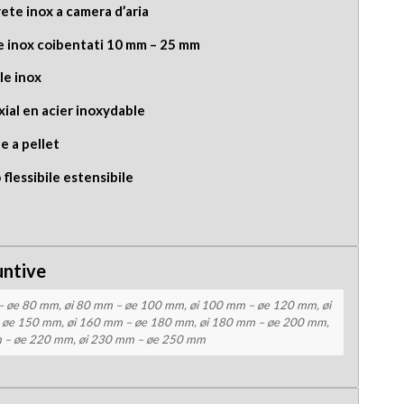
ete inox a camera d’aria
e inox coibentati 10 mm – 25 mm
le inox
xial en acier inoxydable
e a pellet
 flessibile estensibile
untive
– øe 80 mm, øi 80 mm – øe 100 mm, øi 100 mm – øe 120 mm, øi
øe 150 mm, øi 160 mm – øe 180 mm, øi 180 mm – øe 200 mm,
 – øe 220 mm, øi 230 mm – øe 250 mm