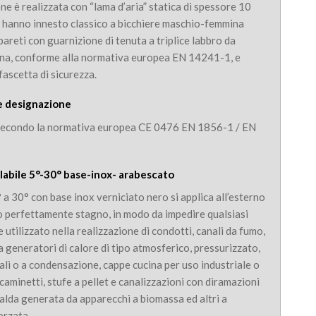
e è realizzata con “lama d’aria” statica di spessore 10
i hanno innesto classico a bicchiere maschio-femmina
pareti con guarnizione di tenuta a triplice labbro da
erna, conforme alla normativa europea EN 14241-1, e
ascetta di sicurezza.
e designazione
secondo la normativa europea CE 0476 EN 1856-1 / EN
olabile 5°-30° base-inox- arabescato
° a 30° con base inox verniciato nero si applica all’esterno
 perfettamente stagno, in modo da impedire qualsiasi
e utilizzato nella realizzazione di condotti, canali da fumo,
 a generatori di calore di tipo atmosferico, pressurizzato,
nali o a condensazione, cappe cucina per uso industriale o
caminetti, stufe a pellet e canalizzazioni con diramazioni
 calda generata da apparecchi a biomassa ed altri a
orzata.