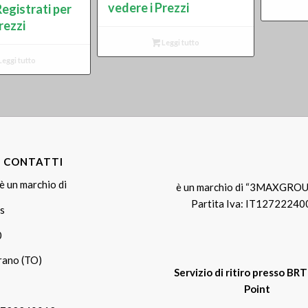
vedere i Prezzi
egistrati per
rezzi
Leggi tutto
Leggi tutto
E CONTATTI
è un marchio di
è un marchio di “3MAXGROU
Partita Iva: IT1272224
s
0
rano (TO)
Servizio di ritiro presso BR
Point