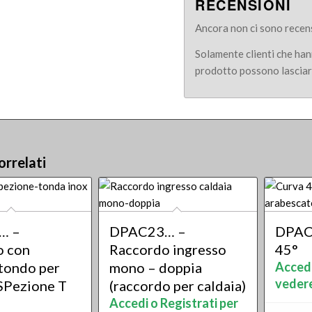
RECENSIONI
Ancora non ci sono recens
Solamente clienti che ha
prodotto possono lasciar
orrelati
… –
DPAC23… –
DPAC
o con
Raccordo ingresso
45°
 tondo per
mono – doppia
Accedi
vedere
SPezione T
(raccordo per caldaia)
Accedi o Registrati per