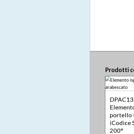
Prodotti c
DPAC13
Element
portello
iCodice 
200°