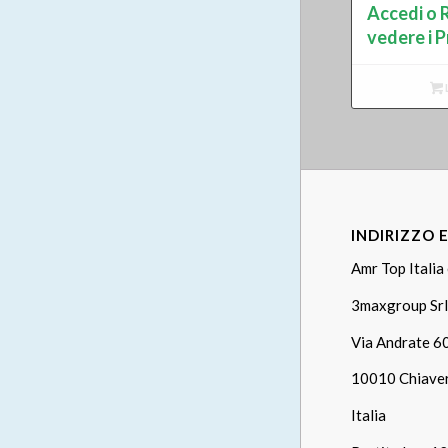
Accedi o R
vedere i P
INDIRIZZO 
Amr Top Italia 
3maxgroup Srl
Via Andrate 6
10010 Chiave
Italia