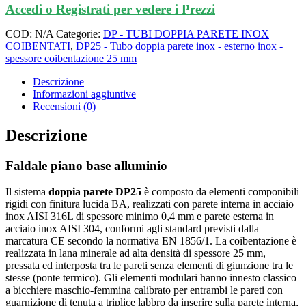
Accedi o Registrati per vedere i Prezzi
COD:
N/A
Categorie:
DP - TUBI DOPPIA PARETE INOX
COIBENTATI
,
DP25 - Tubo doppia parete inox - esterno inox -
spessore coibentazione 25 mm
Descrizione
Informazioni aggiuntive
Recensioni (0)
Descrizione
Faldale piano base alluminio
Il sistema
doppia parete DP25
è composto da elementi componibili
rigidi con finitura lucida BA, realizzati con parete interna in acciaio
inox AISI 316L di spessore minimo 0,4 mm e parete esterna in
acciaio inox AISI 304, conformi agli standard previsti dalla
marcatura CE secondo la normativa EN 1856/1. La coibentazione è
realizzata in lana minerale ad alta densità di spessore 25 mm,
pressata ed interposta tra le pareti senza elementi di giunzione tra le
stesse (ponte termico). Gli elementi modulari hanno innesto classico
a bicchiere maschio-femmina calibrato per entrambi le pareti con
guarnizione di tenuta a triplice labbro da inserire sulla parete interna,