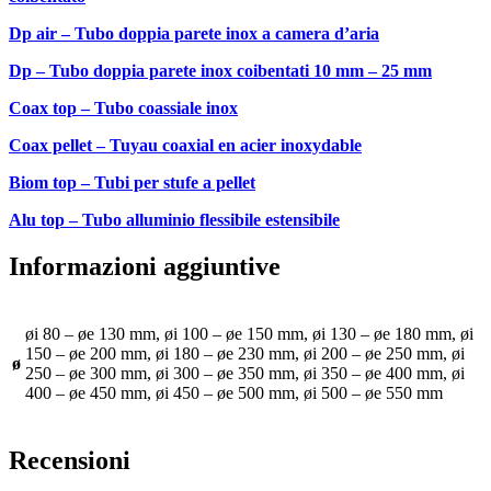
Dp air – Tubo doppia parete inox a camera d’aria
Dp – Tubo doppia parete inox coibentati 10 mm – 25 mm
Coax top – Tubo coassiale inox
Coax pellet – Tuyau coaxial en acier inoxydable
Biom top – Tubi per stufe a pellet
Alu top – Tubo alluminio flessibile estensibile
Informazioni aggiuntive
øi 80 – øe 130 mm, øi 100 – øe 150 mm, øi 130 – øe 180 mm, øi
150 – øe 200 mm, øi 180 – øe 230 mm, øi 200 – øe 250 mm, øi
ø
250 – øe 300 mm, øi 300 – øe 350 mm, øi 350 – øe 400 mm, øi
400 – øe 450 mm, øi 450 – øe 500 mm, øi 500 – øe 550 mm
Recensioni