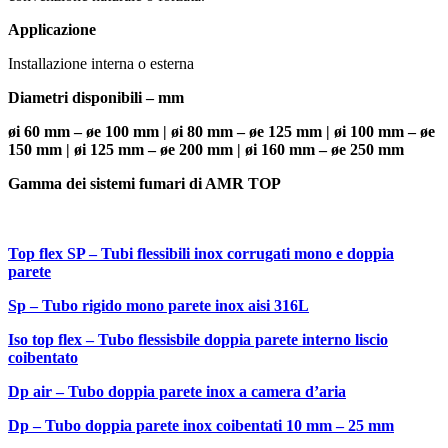
Applicazione
Installazione interna o esterna
Diametri disponibili – mm
øi 60 mm – øe 100 mm | øi 80 mm – øe 125 mm | øi 100 mm – øe
150 mm | øi 125 mm – øe 200 mm | øi 160 mm – øe 250 mm
Gamma dei sistemi fumari di AMR TOP
Top flex SP – Tubi flessibili inox corrugati mono e doppia
parete
Sp – Tubo rigido mono parete inox aisi 316L
Iso top flex – Tubo flessisbile doppia parete interno liscio
coibentato
Dp air – Tubo doppia parete inox a camera d’aria
Dp – Tubo doppia parete inox coibentati 10 mm – 25 mm