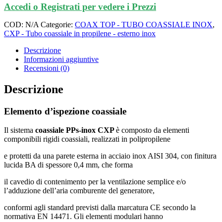
Accedi o Registrati per vedere i Prezzi
COD:
N/A
Categorie:
COAX TOP - TUBO COASSIALE INOX
,
CXP - Tubo coassiale in propilene - esterno inox
Descrizione
Informazioni aggiuntive
Recensioni (0)
Descrizione
Elemento d’ispezione coassiale
Il sistema
coassiale PPs-inox CXP
è composto da elementi
componibili rigidi coassiali, realizzati in polipropilene
e protetti da una parete esterna in acciaio inox AISI 304, con finitura
lucida BA di spessore 0,4 mm, che forma
il cavedio di contenimento per la ventilazione semplice e/o
l’adduzione dell’aria comburente del generatore,
conformi agli standard previsti dalla marcatura CE secondo la
normativa EN 14471. Gli elementi modulari hanno