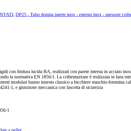
ENTATI
,
DP25 - Tubo doppia parete inox - esterno inox - spessore coi
idi con finitura lucida BA, realizzati con parete interna in acciaio in
ndo la normativa EN 1856/1. La coibentazione è realizzata in lana miner
lementi modulari hanno innesto classico a bicchiere maschio-femmina cali
14241-1, e giunzione meccanica con fascetta di sicurezza
856-1
daie a pellet.