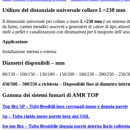
Utilizzo del distanziale universale collare L=230 mm
Il distanziale universale per collare a muro
L=230 mm
è un sistema di 
da fumo, camini metallici asserviti a generatori di calore di tipo atmos
stufe a pellet e canalizzazioni con diramazioni per il trasporto dell’ar
Applicazione
Installazione interna o esterna
Diametri disponibili – mm
80/130 – 100/150 – 130/180 – 150/200 – 180/230 – 200/250 – 250/3
450/500 – 500/550 a richiesta – Disponibile fino al diametro in
Gamma dei sistem
Top flex SP – Tubi flessibili inox corrugati mono e doppia parete
Sp – Tubo rigido mono parete inox aisi 316L
Iso top flex – Tubo flessisbile doppia parete interno liscio coibent