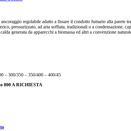
ancoraggio regolabile adatto a fissare il condotto fumario alla parete tram
ferico, pressurizzato, ad aria soffiata, tradizionali o a condensazione, ca
ia calda generata da apparecchi a biomassa ed altri a convenzione natural
00 – 300/350 – 350/400 – 400/45
terno 800 A RICHIESTA
i fumari di AMR TO
ato