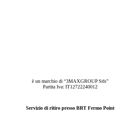
è un marchio di “3MAXGROUP Srls”
Partita Iva: IT12722240012
Servizio di ritiro presso BRT Fermo Point