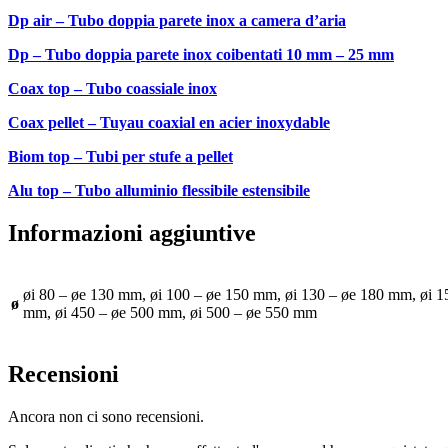
Dp air – Tubo doppia parete inox a camera d’aria
Dp – Tubo doppia parete inox coibentati 10 mm – 25 mm
Coax top – Tubo coassiale inox
Coax pellet – Tuyau coaxial en acier inoxydable
Biom top – Tubi per stufe a pellet
Alu top – Tubo alluminio flessibile estensibile
Informazioni aggiuntive
øi 80 – øe 130 mm, øi 100 – øe 150 mm, øi 130 – øe 180 mm, øi 1
ø
mm, øi 450 – øe 500 mm, øi 500 – øe 550 mm
Recensioni
Ancora non ci sono recensioni.