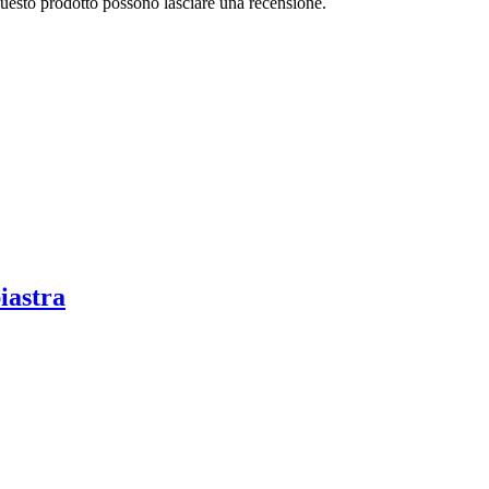
questo prodotto possono lasciare una recensione.
iastra