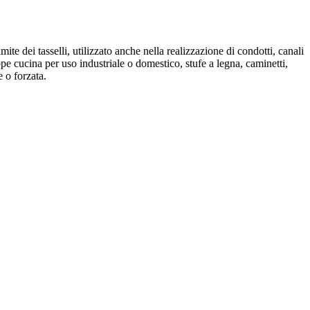
ite dei tasselli, utilizzato anche nella realizzazione di condotti, canali
ppe cucina per uso industriale o domestico, stufe a legna, caminetti,
e o forzata.
P