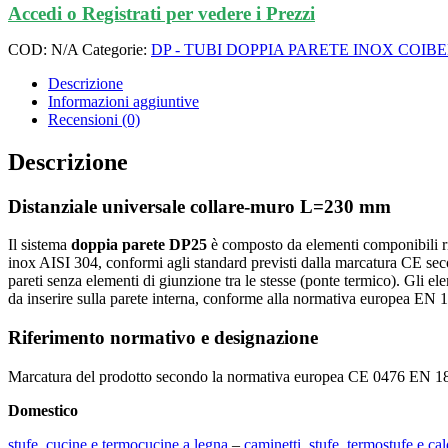
Accedi o Registrati per vedere i Prezzi
COD:
N/A
Categorie:
DP - TUBI DOPPIA PARETE INOX COIB
Descrizione
Informazioni aggiuntive
Recensioni (0)
Descrizione
Distanziale universale collare-muro L=230 mm
Il sistema
doppia parete DP25
è composto da elementi componibili rig
inox AISI 304, conformi agli standard previsti dalla marcatura CE seco
pareti senza elementi di giunzione tra le stesse (ponte termico). Gli e
da inserire sulla parete interna, conforme alla normativa europea EN 
Riferimento normativo e designazione
Marcatura del prodotto secondo la normativa europea CE 0476 EN 1
Domestico
stufe, cucine e termocucine a legna
–
caminetti, stufe, termostufe e cal