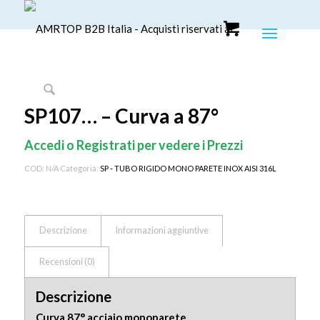
SP107… – Curva a 87°
Accedi o Registrati per vedere i Prezzi
COD:
N/A
Categoria:
SP - TUBO RIGIDO MONO PARETE INOX AISI 316L
Descrizione
Informazioni aggiuntive
Recensioni (0)
Descrizione
Curva 87° acciaio monoparete