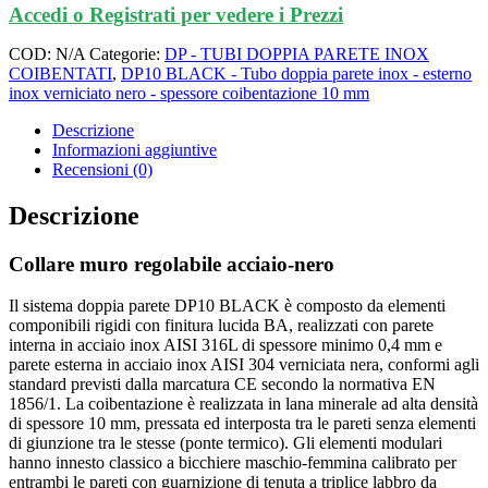
Accedi o Registrati per vedere i Prezzi
COD:
N/A
Categorie:
DP - TUBI DOPPIA PARETE INOX
COIBENTATI
,
DP10 BLACK - Tubo doppia parete inox - esterno
inox verniciato nero - spessore coibentazione 10 mm
Descrizione
Informazioni aggiuntive
Recensioni (0)
Descrizione
Collare muro regolabile acciaio-nero
Il sistema doppia parete DP10 BLACK è composto da elementi
componibili rigidi con finitura lucida BA, realizzati con parete
interna in acciaio inox AISI 316L di spessore minimo 0,4 mm e
parete esterna in acciaio inox AISI 304 verniciata nera, conformi agli
standard previsti dalla marcatura CE secondo la normativa EN
1856/1. La coibentazione è realizzata in lana minerale ad alta densità
di spessore 10 mm, pressata ed interposta tra le pareti senza elementi
di giunzione tra le stesse (ponte termico). Gli elementi modulari
hanno innesto classico a bicchiere maschio-femmina calibrato per
entrambi le pareti con guarnizione di tenuta a triplice labbro da