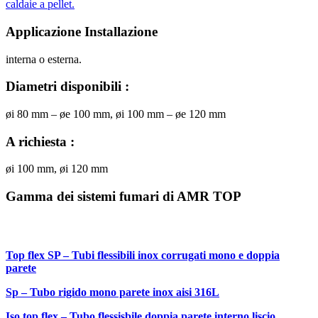
caldaie a pellet.
Applicazione Installazione
interna o esterna.
Diametri disponibili
:
øi 80 mm – øe 100 mm, øi 100 mm – øe 120 mm
A richiesta :
øi 100 mm, øi 120 mm
Gamma dei sistemi fumari di AMR TOP
Top flex SP – Tubi flessibili inox corrugati mono e doppia
parete
Sp – Tubo rigido mono parete inox aisi 316L
Iso top flex – Tubo flessisbile doppia parete interno liscio