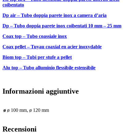
coibentato
Dp air – Tubo doppia parete inox a camera d’aria
Dp – Tubo doppia parete inox coibentati 10 mm – 25 mm
Coax top – Tubo coassiale inox
Coax pellet – Tuyau coaxial en acier inoxydable
Biom top – Tubi per stufe a pellet
Alu top – Tubo alluminio flessibile estensibile
Informazioni aggiuntive
ø
ø 100 mm, ø 120 mm
Recensioni