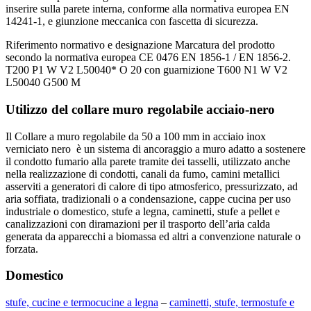
inserire sulla parete interna, conforme alla normativa europea EN
14241-1, e giunzione meccanica con fascetta di sicurezza.
Riferimento normativo e designazione Marcatura del prodotto
secondo la normativa europea CE 0476 EN 1856-1 / EN 1856-2.
T200 P1 W V2 L50040* O 20 con guarnizione T600 N1 W V2
L50040 G500 M
Utilizzo del collare muro regolabile acciaio-nero
Il Collare a muro regolabile da 50 a 100 mm in acciaio inox
verniciato nero è un sistema di ancoraggio a muro adatto a sostenere
il condotto fumario alla parete tramite dei tasselli, utilizzato anche
nella realizzazione di condotti, canali da fumo, camini metallici
asserviti a generatori di calore di tipo atmosferico, pressurizzato, ad
aria soffiata, tradizionali o a condensazione, cappe cucina per uso
industriale o domestico, stufe a legna, caminetti, stufe a pellet e
canalizzazioni con diramazioni per il trasporto dell’aria calda
generata da apparecchi a biomassa ed altri a convenzione naturale o
forzata.
Domestico
stufe, cucine e termocucine a legna
–
caminetti, stufe, termostufe e