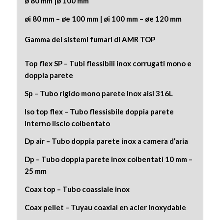
ø 80 mm |ø 100 mm
øi 80 mm – øe 100 mm | øi 100 mm – øe 120 mm
Gamma dei sistemi fumari di AMR TOP
Top flex SP – Tubi flessibili inox corrugati mono e
doppia parete
Sp – Tubo rigido mono parete inox aisi 316L
Iso top flex – Tubo flessisbile doppia parete
interno liscio coibentato
Dp air – Tubo doppia parete inox a camera d’aria
Dp – Tubo doppia parete inox coibentati 10 mm –
25 mm
Coax top – Tubo coassiale inox
Coax pellet – Tuyau coaxial en acier inoxydable