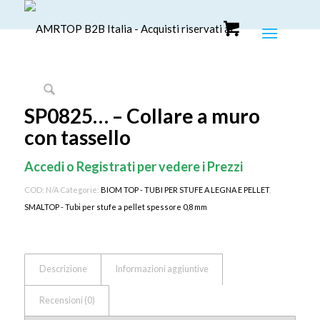
SP0825… – Collare a muro
con tassello
Accedi o Registrati per vedere i Prezzi
COD:
N/A
Categorie:
BIOM TOP - TUBI PER STUFE A LEGNA E PELLET
,
SMALTOP - Tubi per stufe a pellet spessore 0,8 mm
Descrizione
Informazioni aggiuntive
Recensioni (0)