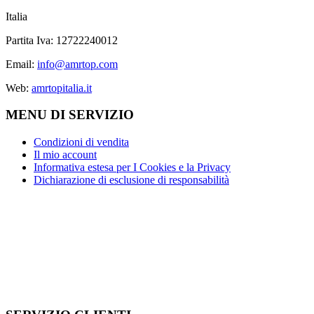
Italia
Partita Iva: 12722240012
Email:
info@amrtop.com
Web:
amrtopitalia.it
MENU DI SERVIZIO
Condizioni di vendita
Il mio account
Informativa estesa per I Cookies e la Privacy
Dichiarazione di esclusione di responsabilità