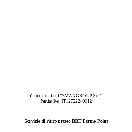
è un marchio di “3MAXGROUP Srls”
Partita Iva: IT12722240012
Servizio di ritiro presso BRT Fermo Point