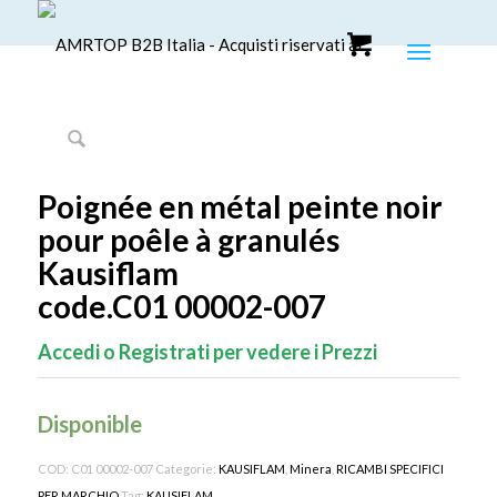
Poignée en métal peinte noir
pour poêle à granulés
Kausiflam
code.C01 00002-007
Accedi o Registrati per vedere i Prezzi
Disponible
COD:
C01 00002-007
Categorie:
KAUSIFLAM
,
Minera
,
RICAMBI SPECIFICI
PER MARCHIO
Tag:
KAUSIFLAM