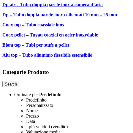
Dp air – Tubo doppia parete inox a camera d’aria
Dp – Tubo doppia parete inox coibentati 10 mm – 25 mm
Coax top – Tubo coassiale inox
Coax pellet – Tuyau coaxial en acier inoxydable
Biom top – Tubi per stufe a pellet
Alu top – Tubo alluminio flessibile estensibile
Categorie Prodotto
Search
Ordinare per
Predefinito
Predefinito
Personalizzato
Nome
Prezzo
Data
I più venduti (vendite)
Valutazione media