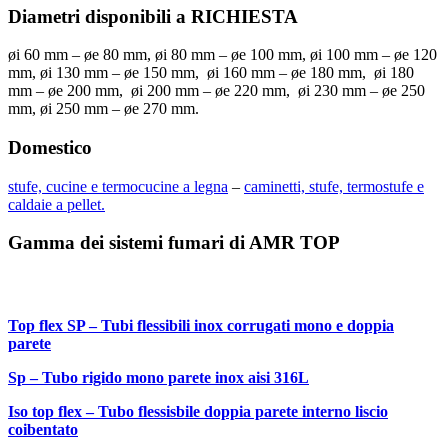
Diametri disponibili
a RICHIESTA
øi 60 mm – øe 80 mm, øi 80 mm – øe 100 mm, øi 100 mm – øe 120
mm, øi 130 mm – øe 150 mm, øi 160 mm – øe 180 mm, øi 180
mm – øe 200 mm, øi 200 mm – øe 220 mm, øi 230 mm – øe 250
mm, øi 250 mm – øe 270 mm.
Domestico
stufe, cucine e termocucine a legna
–
caminetti, stufe, termostufe e
caldaie a pellet.
Gamma dei sistemi fumari di AMR TOP
Top flex SP – Tubi flessibili inox corrugati mono e doppia
parete
Sp – Tubo rigido mono parete inox aisi 316L
Iso top flex – Tubo flessisbile doppia parete interno liscio
coibentato