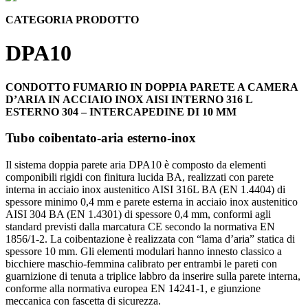
CATEGORIA PRODOTTO
DPA10
CONDOTTO FUMARIO IN DOPPIA PARETE A CAMERA
D’ARIA IN ACCIAIO INOX AISI INTERNO 316 L
ESTERNO 304 – INTERCAPEDINE DI 10 MM
Tubo coibentato-aria esterno-inox
Il sistema doppia parete aria DPA10 è composto da elementi
componibili rigidi con finitura lucida BA, realizzati con parete
interna in acciaio inox austenitico AISI 316L BA (EN 1.4404) di
spessore minimo 0,4 mm e parete esterna in acciaio inox austenitico
AISI 304 BA (EN 1.4301) di spessore 0,4 mm, conformi agli
standard previsti dalla marcatura CE secondo la normativa EN
1856/1-2. La coibentazione è realizzata con “lama d’aria” statica di
spessore 10 mm. Gli elementi modulari hanno innesto classico a
bicchiere maschio-femmina calibrato per entrambi le pareti con
guarnizione di tenuta a triplice labbro da inserire sulla parete interna,
conforme alla normativa europea EN 14241-1, e giunzione
meccanica con fascetta di sicurezza.