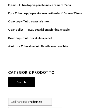
Dp air – Tubo doppia parete inox a camera d’aria
Dp – Tubo doppia parete inox coibentati 10 mm – 25 mm
Coax top – Tubo coassiale inox
Coax pellet – Tuyau coaxial en acier inoxydable
Biom top – Tubi per stufe a pellet
Alu top – Tubo alluminio flessibile estensibile
CATEGORIE PRODOTTO
Search
Ordinare per
Predefinito