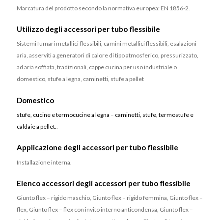
Marcatura del prodotto secondo la normativa europea: EN 1856-2.
Utilizzo degli accessori per tubo flessibile
Sistemi fumari metallici flessibili, camini metallici flessibili, esalazioni
aria, asserviti a generatori di calore di tipo atmosferico, pressurizzato,
ad aria soffiata, tradizionali, cappe cucina per uso industriale o
domestico, stufe a legna, caminetti, stufe a pellet
Domestico
stufe, cucine e termocucine a legna
–
caminetti, stufe, termostufe e
caldaie a pellet.
.
Applicazione degli accessori per tubo flessibile
Installazione interna.
Elenco accessori degli accessori per tubo flessibile
Giunto flex – rigido maschio, Giunto flex – rigido femmina, Giunto flex –
flex, Giunto flex – flex con invito interno anticondensa, Giunto flex –