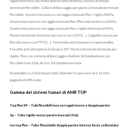
rigido femmina con invito interno anticondensa, Piastra di tenuta
terminale flessibile, Collare di bloccaggio per piastra di tenuta terminale
flessibile, Giunto meccanico a serraggio manuale flex / rigido 200 Pa,
Giunto meccanico a serraggio manuale flex /flex anticondensa 200 Pa,
Giunto meccanico a serraggio manuale flex / rigido femmina 200 Pa,
Piastra terminale di tenuta (da usare con CCF01…), Cappello cinese per
flex (da usare con PTT01…), Terminale anti intemperie ispezionabile,
Fascetta anti intemperie inclinata a 30°, Piastra terminale di tenuta per
rigido / flex con sistema di bloccaggio a bulloni, Kit intubazione con
flessibile inox 316L da 9 m, Kit intubazione inox.
Disponibile su richiesta per tutti i diametri lo spessore di 0.12 mm
pagando il 20% in più
Gamma dei sistemi fumari di AMR TOP
Top flex SP – Tubi flessibili inox corrugati mono e doppia parete
Sp – Tubo rigido mono parete inox aisi 316L
Iso top flex – Tubo flessisbile doppia parete interno liscio coibentato