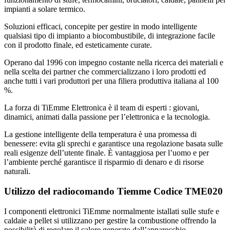
impianti a solare termico.
Soluzioni efficaci, concepite per gestire in modo intelligente
qualsiasi tipo di impianto a biocombustibile, di integrazione facile
con il prodotto finale, ed esteticamente curate.
Operano dal 1996 con impegno costante nella ricerca dei materiali e
nella scelta dei partner che commercializzano i loro prodotti ed
anche tutti i vari produttori per una filiera produttiva italiana al 100
%.
La forza di TiEmme Elettronica è il team di esperti : giovani,
dinamici, animati dalla passione per l’elettronica e la tecnologia.
La gestione intelligente della temperatura è una promessa di
benessere: evita gli sprechi e garantisce una regolazione basata sulle
reali esigenze dell’utente finale. È vantaggiosa per l’uomo e per
l’ambiente perché garantisce il risparmio di denaro e di risorse
naturali.
Utilizzo del radiocomando Tiemme Codice TME020
I componenti elettronici TiEmme normalmente istallati sulle stufe e
caldaie a pellet si utilizzano per gestire la combustione offrendo la
possibilità di regolare il calore generato dall’apparecchio.