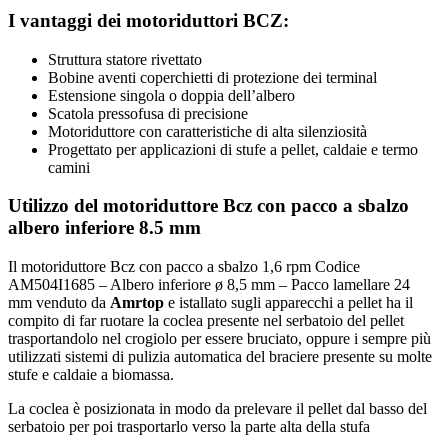
I vantaggi dei motoriduttori BCZ:
Struttura statore rivettato
Bobine aventi coperchietti di protezione dei terminal
Estensione singola o doppia dell’albero
Scatola pressofusa di precisione
Motoriduttore con caratteristiche di alta silenziosità
Progettato per applicazioni di stufe a pellet, caldaie e termo
camini
Utilizzo del motoriduttore Bcz con pacco a sbalzo
albero inferiore 8.5 mm
Il motoriduttore Bcz con pacco a sbalzo 1,6 rpm Codice
AM504I1685 – Albero inferiore ø 8,5 mm – Pacco lamellare 24
mm
venduto da
Amrtop
e istallato sugli apparecchi a pellet ha il
compito di far ruotare la coclea presente nel serbatoio del pellet
trasportandolo nel crogiolo per essere bruciato, oppure i sempre più
utilizzati sistemi di pulizia automatica del braciere presente su molte
stufe e caldaie a biomassa.
La coclea è posizionata in modo da prelevare il pellet dal basso del
serbatoio per poi trasportarlo verso la parte alta della stufa