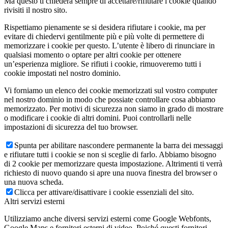
Ma questo ti chiederà sempre di accettare/rifiutare i cookie quando
rivisiti il nostro sito.
Rispettiamo pienamente se si desidera rifiutare i cookie, ma per
evitare di chiedervi gentilmente più e più volte di permettere di
memorizzare i cookie per questo. L’utente è libero di rinunciare in
qualsiasi momento o optare per altri cookie per ottenere
un’esperienza migliore. Se rifiuti i cookie, rimuoveremo tutti i
cookie impostati nel nostro dominio.
Vi forniamo un elenco dei cookie memorizzati sul vostro computer
nel nostro dominio in modo che possiate controllare cosa abbiamo
memorizzato. Per motivi di sicurezza non siamo in grado di mostrare
o modificare i cookie di altri domini. Puoi controllarli nelle
impostazioni di sicurezza del tuo browser.
Spunta per abilitare nascondere permanente la barra dei messaggi
e rifiutare tutti i cookie se non si sceglie di farlo. Abbiamo bisogno
di 2 cookie per memorizzare questa impostazione. Altrimenti ti verrà
richiesto di nuovo quando si apre una nuova finestra del browser o
una nuova scheda.
Clicca per attivare/disattivare i cookie essenziali del sito.
Altri servizi esterni
Utilizziamo anche diversi servizi esterni come Google Webfonts,
Google Maps e fornitori esterni di video. Poiché questi fornitori