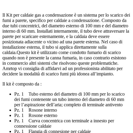
Il Kit per caldaie gas a condensazione è un sistema per lo scarico dei
fumi a parete, specifico per caldaie a condensazione. Composto da
due tubi concentrici, del diametro esterno di 100 mm e del diametro
interno di 60 mm. Installati internamente, il tubo deve attraversare la
parete per scaricare esternamente, e la caldaia deve essere
posizionata adiacente o vicino ad una parete esterna. Nel caso di
installazione esterna, il tubo si applica direttamente sulla
caldaia.Questo kit è utilizzato come condotto fumario di scarico
quando non è presente la canna fumaria, in caso contrario esistono
in commercio altri sistemi che risolvono queste problematiche.
Amrtop vi consiglia di affidarvi ad un professionista abilitato per
decidere la modalità di scarico fumi più idonea all’impianto.
Il kit è composto da :
Pz. 1 Tubo esterno del diametro di 100 mm per lo scarico
dei fumi contenente un tubo interno del diametro di 60 mm
per l’aspirazione dell’aria; completo di terminale antivento
Pz. 1 Rosone interno
Pz. 1 Rosone esterno
Pz. 1 Curva concentrica con terminale a innesto per
connessione caldaie
Pz. 1 Flangia di connesione per caldaie