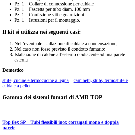
Pz. 1 Collare di connessione per caldaie
Pz. 1 Fascetta per tubo diam. 100 mm
Pz. 1 Confezione viti e guarnizioni
Pz. 1 Istruzioni per il montaggio.
Il kit si utilizza nei seguenti casi:
Nell’eventuale istallazione di caldaie a condensazione;
Nel caso non fosse previsto il condotto fumario;
Istallazione di caldaie all’esterno o adiacente ad una parete
esterna
Domestico
stufe, cucine e termocucine a legna
–
caminetti, stufe, termostufe e
caldaie a pellet.
Gamma dei sistemi fumari di AMR TOP
Top flex SP – Tubi flessibili inox corrugati mono e doppia
parete