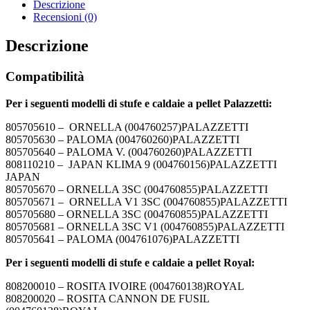
Descrizione
Recensioni (0)
Descrizione
Compatibilità
Per i seguenti modelli di stufe e caldaie a pellet Palazzetti:
805705610 – ORNELLA (004760257)PALAZZETTI
805705630 – PALOMA (004760260)PALAZZETTI
805705640 – PALOMA V. (004760260)PALAZZETTI
808110210 – JAPAN KLIMA 9 (004760156)PALAZZETTI
JAPAN
805705670 – ORNELLA 3SC (004760855)PALAZZETTI
805705671 – ORNELLA V1 3SC (004760855)PALAZZETTI
805705680 – ORNELLA 3SC (004760855)PALAZZETTI
805705681 – ORNELLA 3SC V1 (004760855)PALAZZETTI
805705641 – PALOMA (004761076)PALAZZETTI
Per i seguenti modelli di stufe e caldaie a pellet Royal:
808200010 – ROSITA IVOIRE (004760138)ROYAL
808200020 – ROSITA CANNON DE FUSIL