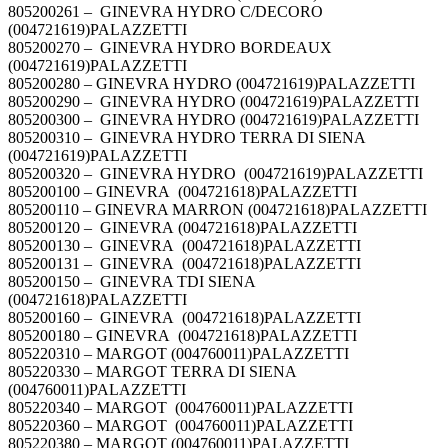
805200261 – GINEVRA HYDRO C/DECORO
(004721619)PALAZZETTI
805200270 – GINEVRA HYDRO BORDEAUX
(004721619)PALAZZETTI
805200280 – GINEVRA HYDRO (004721619)PALAZZETTI
805200290 – GINEVRA HYDRO (004721619)PALAZZETTI
805200300 – GINEVRA HYDRO (004721619)PALAZZETTI
805200310 – GINEVRA HYDRO TERRA DI SIENA
(004721619)PALAZZETTI
805200320 – GINEVRA HYDRO (004721619)PALAZZETTI
805200100 – GINEVRA (004721618)PALAZZETTI
805200110 – GINEVRA MARRON (004721618)PALAZZETTI
805200120 – GINEVRA (004721618)PALAZZETTI
805200130 – GINEVRA (004721618)PALAZZETTI
805200131 – GINEVRA (004721618)PALAZZETTI
805200150 – GINEVRA TDI SIENA
(004721618)PALAZZETTI
805200160 – GINEVRA (004721618)PALAZZETTI
805200180 – GINEVRA (004721618)PALAZZETTI
805220310 – MARGOT (004760011)PALAZZETTI
805220330 – MARGOT TERRA DI SIENA
(004760011)PALAZZETTI
805220340 – MARGOT (004760011)PALAZZETTI
805220360 – MARGOT (004760011)PALAZZETTI
805220380 – MARGOT (004760011)PALAZZETTI