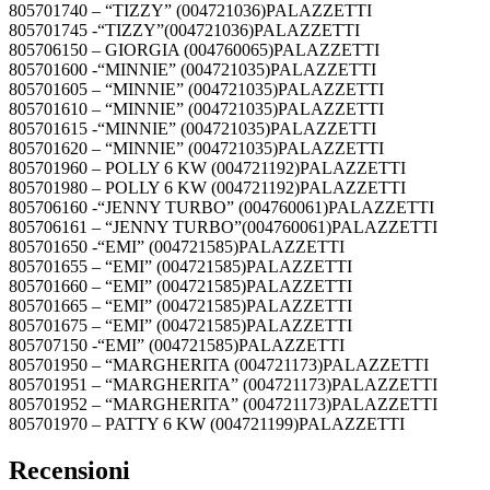
805701740 – “TIZZY” (004721036)PALAZZETTI
805701745 -“TIZZY”(004721036)PALAZZETTI
805706150 – GIORGIA (004760065)PALAZZETTI
805701600 -“MINNIE” (004721035)PALAZZETTI
805701605 – “MINNIE” (004721035)PALAZZETTI
805701610 – “MINNIE” (004721035)PALAZZETTI
805701615 -“MINNIE” (004721035)PALAZZETTI
805701620 – “MINNIE” (004721035)PALAZZETTI
805701960 – POLLY 6 KW (004721192)PALAZZETTI
805701980 – POLLY 6 KW (004721192)PALAZZETTI
805706160 -“JENNY TURBO” (004760061)PALAZZETTI
805706161 – “JENNY TURBO”(004760061)PALAZZETTI
805701650 -“EMI” (004721585)PALAZZETTI
805701655 – “EMI” (004721585)PALAZZETTI
805701660 – “EMI” (004721585)PALAZZETTI
805701665 – “EMI” (004721585)PALAZZETTI
805701675 – “EMI” (004721585)PALAZZETTI
805707150 -“EMI” (004721585)PALAZZETTI
805701950 – “MARGHERITA (004721173)PALAZZETTI
805701951 – “MARGHERITA” (004721173)PALAZZETTI
805701952 – “MARGHERITA” (004721173)PALAZZETTI
805701970 – PATTY 6 KW (004721199)PALAZZETTI
Recensioni