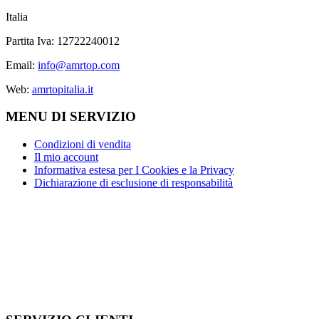
Italia
Partita Iva: 12722240012
Email:
info@amrtop.com
Web:
amrtopitalia.it
MENU DI SERVIZIO
Condizioni di vendita
Il mio account
Informativa estesa per I Cookies e la Privacy
Dichiarazione di esclusione di responsabilità