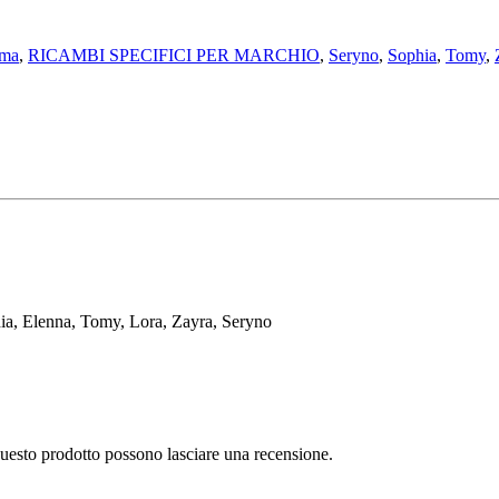
ma
,
RICAMBI SPECIFICI PER MARCHIO
,
Seryno
,
Sophia
,
Tomy
,
hia, Elenna, Tomy, Lora, Zayra, Seryno
questo prodotto possono lasciare una recensione.