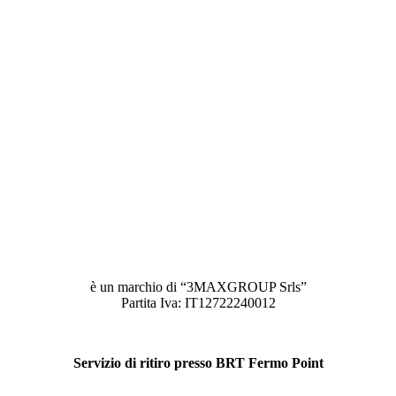
è un marchio di “3MAXGROUP Srls”
Partita Iva: IT12722240012
Servizio di ritiro presso BRT Fermo Point